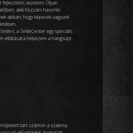
 fejlesztem, vezetem. Olyan
előben, akik hozzám hasonló
sznek abban, hogy képesek vagyunk
letében.
ile-t, a SmileCenter egy speciális
im ellátására helyezem a hangsúlyt
értőjeként tart számon a szakma,
aco-ig) előadóként, gyakorlati