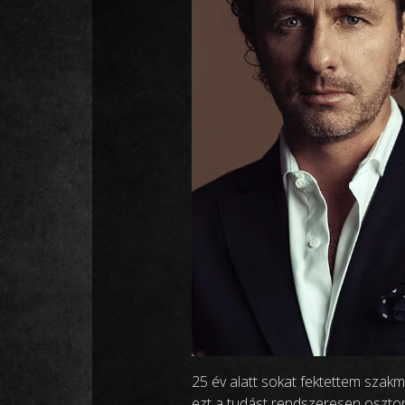
25 év alatt sokat fektettem szak
ezt a tudást rendszeresen osztom