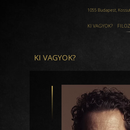
1055
Budapest
,
Kossut
KI VAGYOK?
FILO
KI VAGYOK?