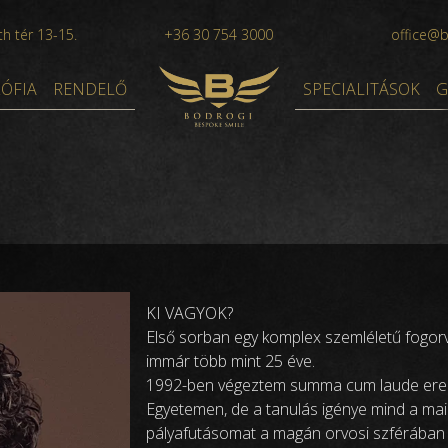
h tér 13-15.
+36 30 754 3000
office@
ZÓFIA
RENDELŐ
SPECIALITÁSOK
G
KI VAGYOK?
Első sorban egy komplex szemléletű fogorv
immár több mint 25 éve.
1992-ben végeztem summa cum laude er
Egyetemen, de a tanulás igénye mind a mai
pályafutásomat a magán orvosi szférában t