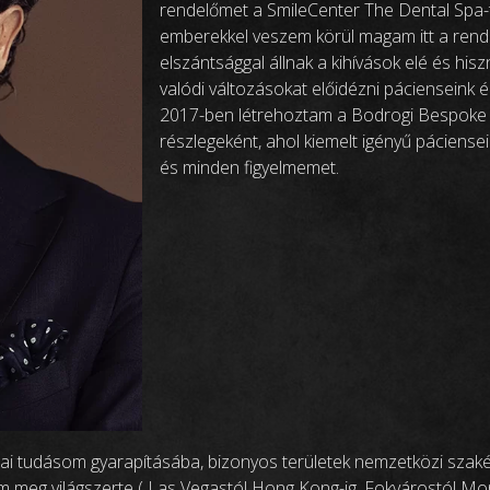
rendelőmet a SmileCenter The Dental Spa-t
emberekkel veszem körül magam itt a rend
elszántsággal állnak a kihívások elé és hi
valódi változásokat előidézni pácienseink é
2017-ben létrehoztam a Bodrogi Bespoke Sm
részlegeként, ahol kiemelt igényű páciense
és minden figyelmemet.
mai tudásom gyarapításába, bizonyos területek nemzetközi szak
 meg világszerte ( Las Vegastól Hong Kong-ig, Fokvárostól Mon