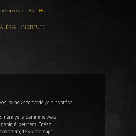
bodrogi.com
EN
HU
ALÉRIA
INSTITUTE
os, akinek szenvedélye a hivatása,
edménnyel a Semmmelweis
 napig él bennem. Egész
öltöttem, 1995 óta saját